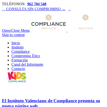
TELÉFONOS:
962 704 548

CONSULTA SIN COMPROMISO →

Open/Close Menu
Skip to content
Inicio
Instituto
Compliance
Compromiso Ético
Formación
Canal del Informante
Contacto
Mes:
febrero 2017
El Instituto Valenciano de Compliance presenta su
nueva página web