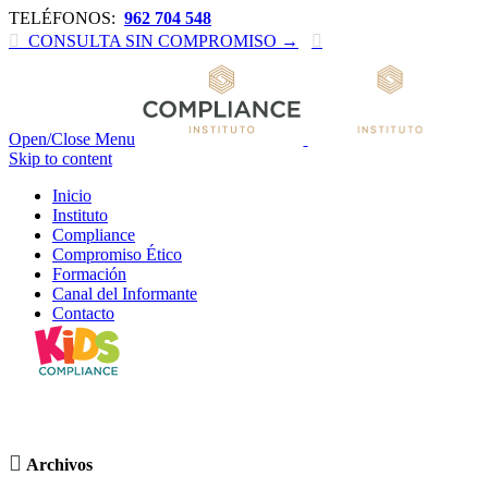
TELÉFONOS:
962 704 548

CONSULTA SIN COMPROMISO →

Open/Close Menu
Skip to content
Inicio
Instituto
Compliance
Compromiso Ético
Formación
Canal del Informante
Contacto
Mes:
septiembre 2017

Archivos